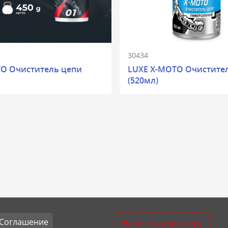
30434
O Очиститель цепи
LUXE X-MOTO Очистите
(520мл)
Соглашение
Написать директору