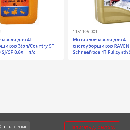
2
1151105-001
 масло для 4T
Моторное масло для 4T
щиков 3ton/Country ST-
снегоуборщиков RAVEN
SJ/CF 0.6л | п/с
Schneefrace 4T Fullsynth
Соглашение
Написать директору